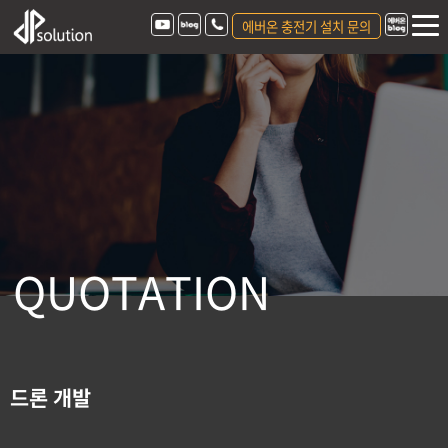
에버온 충전기 설치 문의
Q
U
O
T
A
T
I
O
N
드론 개발