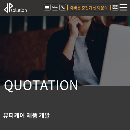
에버온 충전기 설치 문의
Q
U
O
T
A
T
I
O
N
뷰티케어 제품 개발