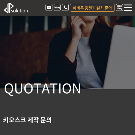
에버온 충전기 설치 문의
Q
U
O
T
A
T
I
O
N
키오스크 제작 문의