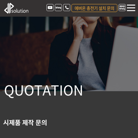
에버온 충전기 설치 문의
Q
U
O
T
A
T
I
O
N
시제품 제작 문의