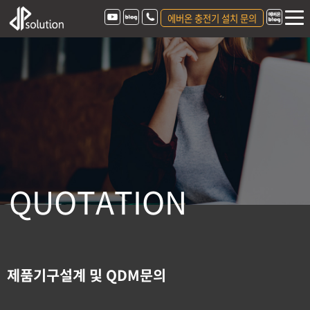
에버온 충전기 설치 문의
Q
U
O
T
A
T
I
O
N
제품기구설계 및 QDM문의