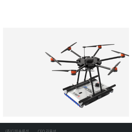
(주)디피솔루션
CEO 김윤석